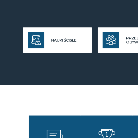
PRZE
NAUKI ŚCISŁE
OBYW