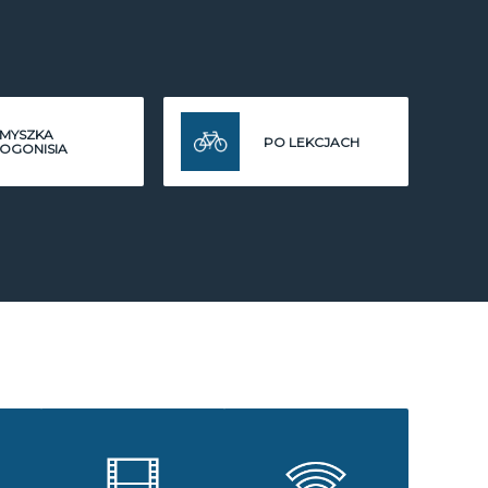
MYSZKA
PO LEKCJACH
OGONISIA