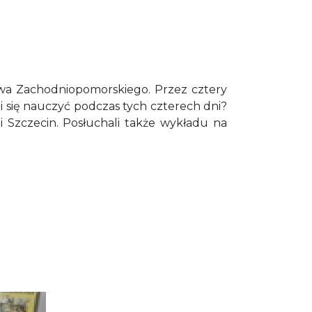
ztwa Zachodniopomorskiego. Przez cztery
li się nauczyć podczas tych czterech dni?
i Szczecin. Posłuchali także wykładu na