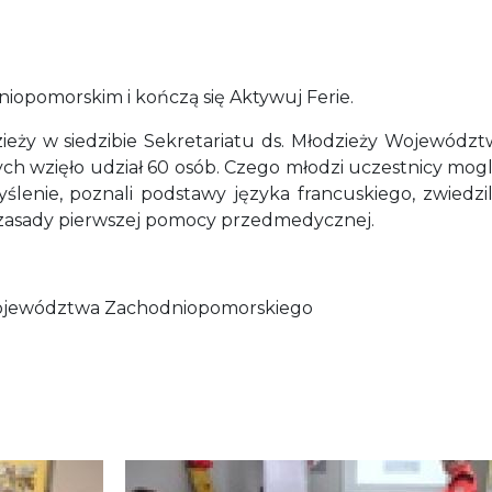
iopomorskim i kończą się Aktywuj Ferie.
zieży w siedzibie Sekretariatu ds. Młodzieży Wojewód
ych wzięło udział 60 osób. Czego młodzi uczestnicy mog
ślenie, poznali podstawy języka francuskiego, zwiedzil
e zasady pierwszej pomocy przedmedycznej.
y Województwa Zachodniopomorskiego