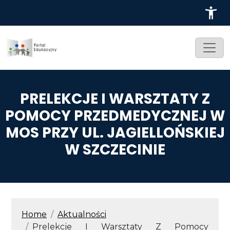
Przejdź do treści
PRELEKCJE I WARSZTATY Z
POMOCY PRZEDMEDYCZNEJ W
MOS PRZY UL. JAGIELLOŃSKIEJ
W SZCZECINIE
ŚCIEŻKA NAWIGACYJNA
Home
Aktualności
Prelekcje I Warsztaty Z Pomocy