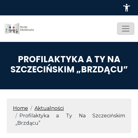
Przejdź do treści
PROFILAKTYKA A TY NA
SZCZECIŃSKIM „BRZDĄCU”
ŚCIEŻKA NAWIGACYJNA
Home
Aktualności
Profilaktyka a Ty Na Szczecińskim
„Brzdącu”