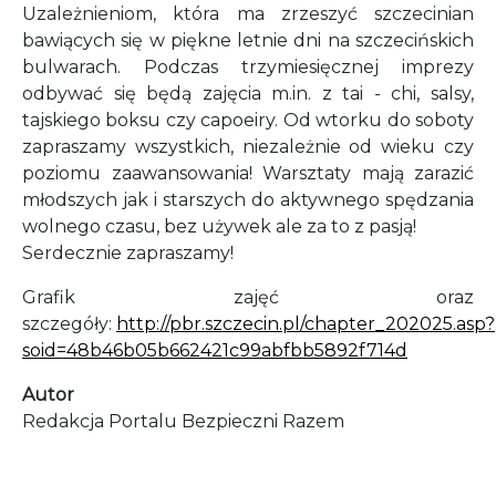
Uzależnieniom, która ma zrzeszyć szczecinian
bawiących się w piękne letnie dni na szczecińskich
bulwarach. Podczas trzymiesięcznej imprezy
odbywać się będą zajęcia m.in. z tai - chi, salsy,
tajskiego boksu czy capoeiry. Od wtorku do soboty
zapraszamy wszystkich, niezależnie od wieku czy
poziomu zaawansowania! Warsztaty mają zarazić
młodszych jak i starszych do aktywnego spędzania
wolnego czasu, bez używek ale za to z pasją!
Serdecznie zapraszamy!
Grafik zajęć oraz
szczegóły:
http://pbr.szczecin.pl/chapter_202025.asp?
soid=48b46b05b662421c99abfbb5892f714d
Autor
Redakcja Portalu Bezpieczni Razem