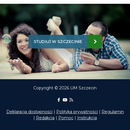
STUDIUJ W SZCZECINIE
Copyright © 2026 UM Szczecin
Portal Edukacyjny na Facebooku
kanał Youtube Portalu Edukac
RSS aktualności Portalu E
Deklaracja dostępności
|
Polityka prywatności
|
Regulamin
|
Redakcja
|
Pomoc
|
Instrukcja