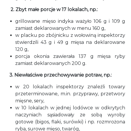
2. Zbyt małe porcje w 17 lokalach, np.:
grillowane mięso indyka ważyło 106 g i 109 g
zamiast deklarowanych w menu 160 g,
w placku po zbójnicku z wołowiną inspektorzy
stwierdzili 43 g i 49 g mięsa na deklarowane
120 g,
porcja okonia zawierała 137 g mięsa ryby
zamiast deklarowanych 200 g.
3. Niewłaściwe przechowywanie potraw, np.:
w 20 lokalach inspektorzy znaleźli towary
przeterminowane, m.in. przyprawy, przetwory
mięsne, sery,
w 10 lokalach w jednej lodówce w odkrytych
naczyniach sąsiadowały ze sobą wyroby
gotowe (bigos, flaki, surówki) i np. rozmrożona
ryba, surowe mięso, twaróg,