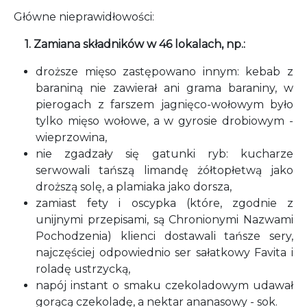
Główne nieprawidłowości:
1. Zamiana składników w 46 lokalach, np.:
droższe mięso zastępowano innym: kebab z
baraniną nie zawierał ani grama baraniny, w
pierogach z farszem jagnięco-wołowym było
tylko mięso wołowe, a w gyrosie drobiowym -
wieprzowina,
nie zgadzały się gatunki ryb: kucharze
serwowali tańszą limandę żółtopłetwą jako
droższą solę, a plamiaka jako dorsza,
zamiast fety i oscypka (które, zgodnie z
unijnymi przepisami, są Chronionymi Nazwami
Pochodzenia) klienci dostawali tańsze sery,
najczęściej odpowiednio ser sałatkowy Favita i
roladę ustrzycką,
napój instant o smaku czekoladowym udawał
gorącą czekoladę, a nektar ananasowy - sok.