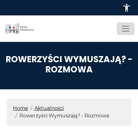
Przejdź do treści
ROWERZYŚCI WYMUSZAJĄ? -
ROZMOWA
ŚCIEŻKA NAWIGACYJNA
Home
Aktualności
Rowerzyści Wymuszają? - Rozmowa