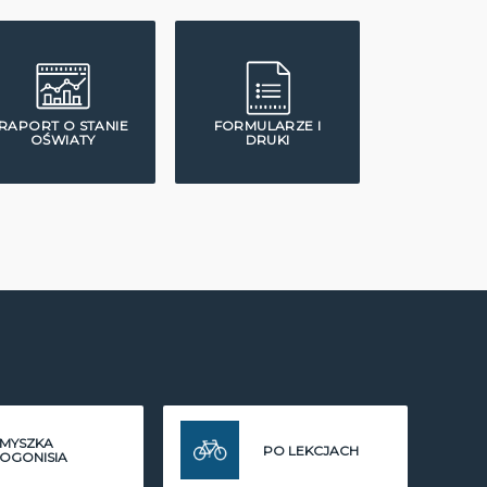
RAPORT O STANIE
FORMULARZE I
OŚWIATY
DRUKI
MYSZKA
PO LEKCJACH
OGONISIA