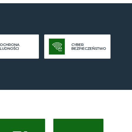
OCHRONA
CYBER
LUDNOŚCI
BEZPIECZEŃSTWO