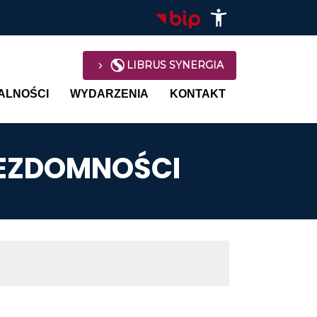
LIBRUS SYNERGIA
avigation
ALNOŚCI
WYDARZENIA
KONTAKT
BEZDOMNOŚCI