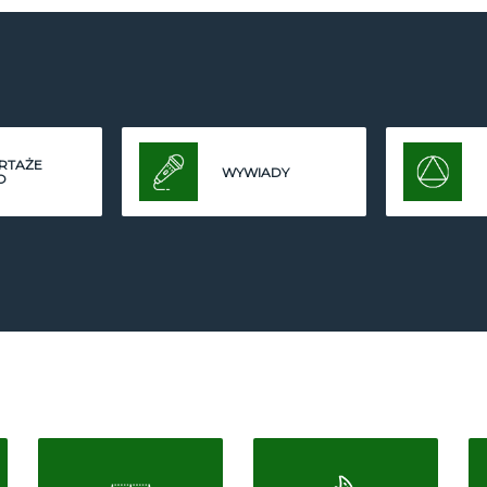
RTAŻE
WYWIADY
O