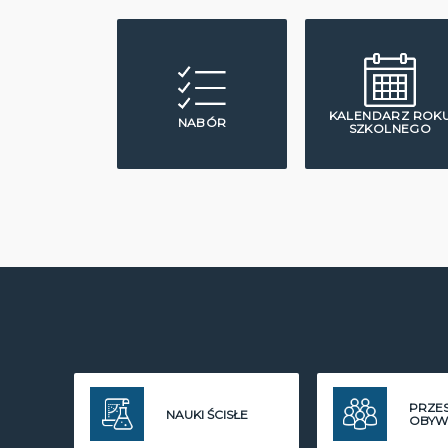
KALENDARZ ROK
NABÓR
SZKOLNEGO
PRZE
NAUKI ŚCISŁE
OBYW