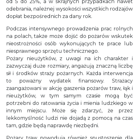
od 5 do 25%, a w skrajnych przypadkach nawet
odebrania, należnej wysokości wszystkich rodzajów
dopłat bezpośrednich za dany rok.
Podczas intensywnego prowadzenia prac rolnych
na polach, także może dojść do pożarów wskutek
nieostrożności osób wykonujących te prace lub
niesprawnego sprzętu technicznego.
Pożary nieużytków, z uwagi na ich charakter i
zazwyczaj duże rozmiary, angażują znaczną liczbę
sił i środków straży pożarnych. Każda interwencja
to poważny wydatek finansowy. Strażacy
zaangażowani w akcję gaszenia pożarów traw, łąk i
nieużytków, w tym samym czasie mogą być
potrzebni do ratowania życia i mienia ludzkiego w
innym miejscu. Może się zdarzyć, że przez
lekkomyślność ludzi nie dojadą z pomocą na czas
tam, gdzie będą naprawdę niezbędni.
Pożary traw powodują również spustoszenie dla