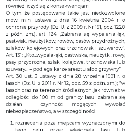
również liczyć się z konsekwencjami
O tym, że postępowanie takie jest niedozwolone
mówi m.in. ustawa z dnia 16 kwietnia 2004 r. o
ochronie przyrody (Dz. U. z 2009 r. Nr 151, poz. 1220
z późn. zm.), art. 124. „Zabrania się wypalania łąk,
pastwisk, nieużytków, rowów, pasów przydrożnych,
szlaków kolejowych oraz trzcinowisk i szuwarów”.
Art. 131: „Kto...wypala łąki, pastwiska, nieużytki, rowy,
pasy przydrożne, szlaki kolejowe, trzcinowiska lub
szuwary… – podlega karze aresztu albo grzywny”.
Art. 30 ust. 3 ustawy z dnia 28 września 1991 r. o
lasach (Dz. U. z 2011 r. Nr 12, poz. 59 z późn. zm.); "w
lasach oraz na terenach śródleśnych, jak również w
odległości do 100 m od granicy lasu, zabrania się
działań i czynności mogących wywołać
niebezpieczeństwo, a w szczególności:
rozniecenia poza miejscami wyznaczonymi do
tego celu przez właściciela lasu lub