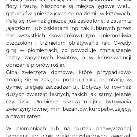
flory i fauny. Niszczone są miejsca lęgowe wielu
gatunków gnieżdżących się na ziemi i w krzewach.
Palą się również gniazda już zasiedlone, a zatem z
jajeczkami lub pisklętami (np. tak lubianych przez
nas wszystkich skowronków).Dym uniemożliwia
pszczołom i trzmielom oblatywanie łąk. Owady
giną w płomieniach, co powoduje zmniejszenie
liczby zapylonych kwiatów, a w konsekwencji
obniżenie plonów roślin.
Giną zwierzęta domowe, które przypadkowo
znajdą się w zasięgu pożaru (tracą orientację w
dymie, ulegają zaczadzeniu). Dotyczy to również
dużych zwierząt leśnych, takich jak sarny, jelenie
czy dziki. Płomienie niszczą miejsca bytowania
zwierzyny łownej, m.in. bażantów, kuropatw, zajęcy,
a nawet saren.
W płomieniach lub na skutek podwyższonej
temperatury ginie wiele pożytecznych zwierząt