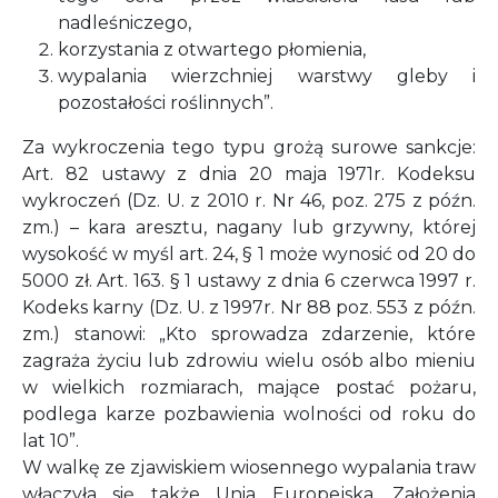
nadleśniczego,
korzystania z otwartego płomienia,
wypalania wierzchniej warstwy gleby i
pozostałości roślinnych”.
Za wykroczenia tego typu grożą surowe sankcje:
Art. 82 ustawy z dnia 20 maja 1971r. Kodeksu
wykroczeń (Dz. U. z 2010 r. Nr 46, poz. 275 z późn.
zm.) – kara aresztu, nagany lub grzywny, której
wysokość w myśl art. 24, § 1 może wynosić od 20 do
5000 zł. Art. 163. § 1 ustawy z dnia 6 czerwca 1997 r.
Kodeks karny (Dz. U. z 1997r. Nr 88 poz. 553 z późn.
zm.) stanowi: „Kto sprowadza zdarzenie, które
zagraża życiu lub zdrowiu wielu osób albo mieniu
w wielkich rozmiarach, mające postać pożaru,
podlega karze pozbawienia wolności od roku do
lat 10”.
W walkę ze zjawiskiem wiosennego wypalania traw
włączyła się także Unia Europejska. Założenia