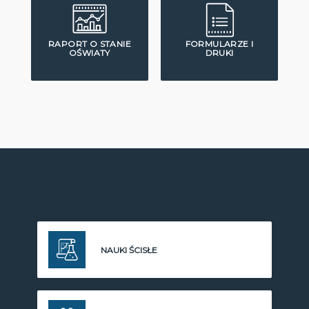
RAPORT O STANIE
FORMULARZE I
OŚWIATY
DRUKI
NAUKI ŚCISŁE