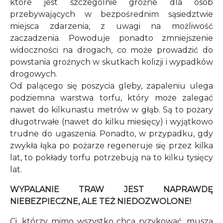
które jest szczególnie groźne dla osób
przebywających w bezpośrednim sąsiedztwie
miejsca zdarzenia, z uwagi na możliwość
zaczadzenia. Powoduje ponadto zmniejszenie
widoczności na drogach, co może prowadzić do
powstania groźnych w skutkach kolizji i wypadków
drogowych.
Od palącego się poszycia gleby, zapaleniu ulega
podziemna warstwa torfu, który może zalegać
nawet do kilkunastu metrów w głąb. Są to pożary
długotrwałe (nawet do kilku miesięcy) i wyjątkowo
trudne do ugaszenia. Ponadto, w przypadku, gdy
zwykła łąka po pożarze regeneruje się przez kilka
lat, to pokłady torfu potrzebują na to kilku tysięcy
lat.
WYPALANIE TRAW JEST NAPRAWDĘ
NIEBEZPIECZNE, ALE TEŻ NIEDOZWOLONE!
Ci, którzy mimo wszystko chcą ryzykować, muszą