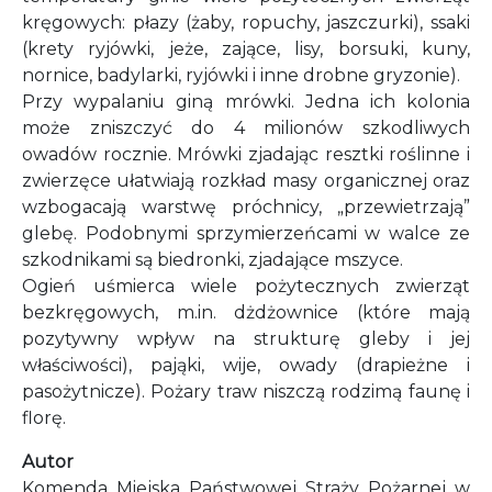
kręgowych: płazy (żaby, ropuchy, jaszczurki), ssaki
(krety ryjówki, jeże, zające, lisy, borsuki, kuny,
nornice, badylarki, ryjówki i inne drobne gryzonie).
Przy wypalaniu giną mrówki. Jedna ich kolonia
może zniszczyć do 4 milionów szkodliwych
owadów rocznie. Mrówki zjadając resztki roślinne i
zwierzęce ułatwiają rozkład masy organicznej oraz
wzbogacają warstwę próchnicy, „przewietrzają”
glebę. Podobnymi sprzymierzeńcami w walce ze
szkodnikami są biedronki, zjadające mszyce.
Ogień uśmierca wiele pożytecznych zwierząt
bezkręgowych, m.in. dżdżownice (które mają
pozytywny wpływ na strukturę gleby i jej
właściwości), pająki, wije, owady (drapieżne i
pasożytnicze). Pożary traw niszczą rodzimą faunę i
florę.
Autor
Komenda Miejska Państwowej Straży Pożarnej w