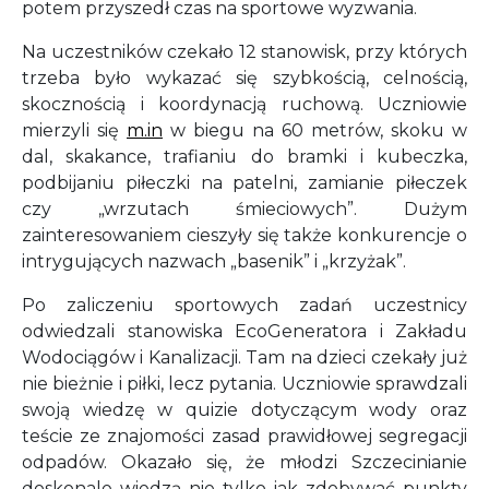
potem przyszedł czas na sportowe wyzwania.
Na uczestników czekało 12 stanowisk, przy których
trzeba było wykazać się szybkością, celnością,
skocznością i koordynacją ruchową. Uczniowie
mierzyli się
m.in
w biegu na 60 metrów, skoku w
dal, skakance, trafianiu do bramki i kubeczka,
podbijaniu piłeczki na patelni, zamianie piłeczek
czy „wrzutach śmieciowych”. Dużym
zainteresowaniem cieszyły się także konkurencje o
intrygujących nazwach „basenik” i „krzyżak”.
Po zaliczeniu sportowych zadań uczestnicy
odwiedzali stanowiska EcoGeneratora i Zakładu
Wodociągów i Kanalizacji. Tam na dzieci czekały już
nie bieżnie i piłki, lecz pytania. Uczniowie sprawdzali
swoją wiedzę w quizie dotyczącym wody oraz
teście ze znajomości zasad prawidłowej segregacji
odpadów. Okazało się, że młodzi Szczecinianie
doskonale wiedzą nie tylko jak zdobywać punkty