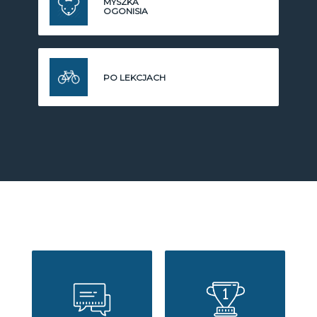
MYSZKA
OGONISIA
PO LEKCJACH