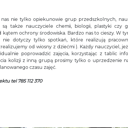
 nas nie tylko opiekunowie grup przedszkolnych, na
 są także nauczyciele chemii, biologii, plastyki czy 
 kątem ochrony środowiska. Bardzo nas to cieszy. W ty
 nie dotyczy tylko spotkań, które realizują pracow
ealizujemy od wiosny z dziećmi ). Każdy nauczyciel, je
idualnie poprowadzić zajęcia, korzystając z tablic in
ia kolizji z inną grupą prosimy tylko o uprzedzenie n
planowanego czasu zajęć.
ktu tel 785 112 370
u