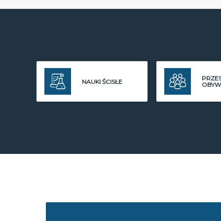
PRZE
NAUKI ŚCISŁE
OBYW