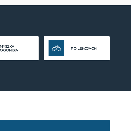
MYSZKA
PO LEKCJACH
OGONISIA