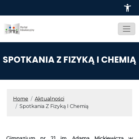
Przejdź do treści
SPOTKANIA Z FIZYKĄ I CHEMIĄ
ŚCIEŻKA NAWIGACYJNA
Home
Aktualności
Spotkania Z Fizyką I Chemią
Gimnazjum nr 21 im. Adama Mickiewicza w