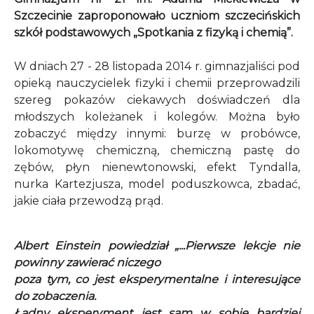
Szczecinie zaproponowało uczniom szczecińskich
szkół podstawowych „Spotkania z fizyką i chemią”.
W dniach 27 - 28 listopada 2014 r. gimnazjaliści pod
opieką nauczycielek fizyki i chemii przeprowadzili
szereg pokazów ciekawych doświadczeń dla
młodszych koleżanek i kolegów. Można było
zobaczyć między innymi: burzę w probówce,
lokomotywę chemiczną, chemiczną pastę do
zębów, płyn nienewtonowski, efekt Tyndalla,
nurka Kartezjusza, model poduszkowca, zbadać,
jakie ciała przewodzą prąd.
Albert Einstein powiedział „...Pierwsze lekcje nie
powinny zawierać niczego
poza tym, co jest eksperymentalne i interesujące
do zobaczenia.
Ładny eksperyment jest sam w sobie bardziej