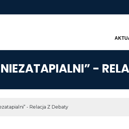
Main n
AKTU
NIEZATAPIALNI” - REL
AWIGACYJNA
ezatapialni” - Relacja Z Debaty