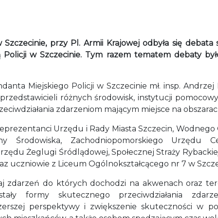
 Szczecinie, przy Pl. Armii Krajowej odbyła się debata 
Policji w Szczecinie. Tym razem tematem debaty by
nta Miejskiego Policji w Szczecinie mł. insp. Andrzej 
rzedstawicieli różnych środowisk, instytucji pomoco
przeciwdziałania zdarzeniom mającym miejsce na obszar
 reprezentanci Urzędu i Rady Miasta Szczecin, Wodne
ny Środowiska, Zachodniopomorskiego Urzędu Ce
rzędu Żeglugi Śródlądowej, Społecznej Straży Rybacki
raz uczniowie z Liceum Ogólnokształcącego nr 7 w Szcze
aj zdarzeń do których dochodzi na akwenach oraz t
stały formy skutecznego przeciwdziałania zda
zerszej perspektywy i zwiększenie skuteczności w p