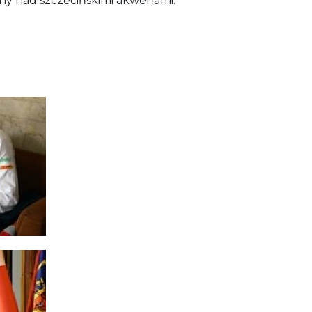
ny nad szczecińskimi akwenami.