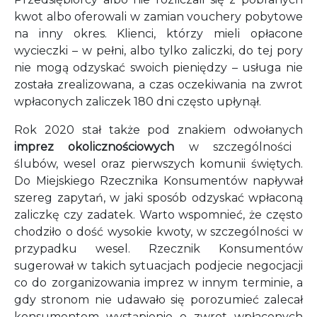
kwot albo oferowali w zamian vouchery pobytowe
na inny okres. Klienci, którzy mieli opłacone
wycieczki – w pełni, albo tylko zaliczki, do tej pory
nie mogą odzyskać swoich pieniędzy – usługa nie
została zrealizowana, a czas oczekiwania na zwrot
wpłaconych zaliczek 180 dni często upłynął.
Rok 2020 stał także pod znakiem odwołanych
imprez okolicznościowych
w szczególności
ślubów, wesel oraz pierwszych komunii świętych.
Do Miejskiego Rzecznika Konsumentów napływał
szereg zapytań, w jaki sposób odzyskać wpłaconą
zaliczkę czy zadatek. Warto wspomnieć, że często
chodziło o dość wysokie kwoty, w szczególności w
przypadku wesel. Rzecznik Konsumentów
sugerował w takich sytuacjach podjecie negocjacji
co do zorganizowania imprez w innym terminie, a
gdy stronom nie udawało się porozumieć zalecał
konsumentom wystąpienie o zwrot wpłaconych