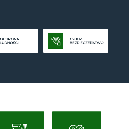
OCHRONA
CYBER
LUDNOŚCI
BEZPIECZEŃSTWO