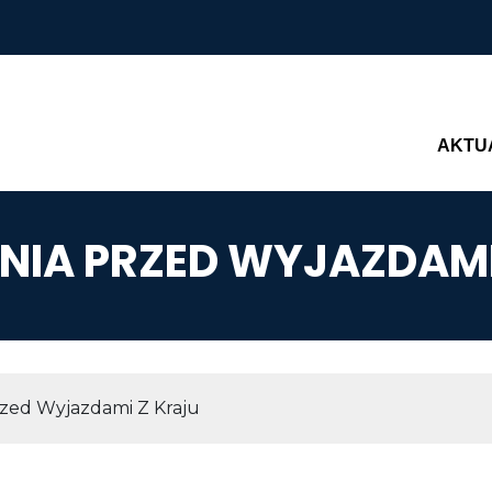
Main n
AKTU
ENIA PRZED WYJAZDAMI
AWIGACYJNA
rzed Wyjazdami Z Kraju