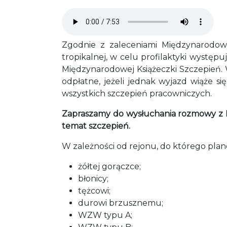
Audio file
Zgodnie z zaleceniami Międzynarodow
tropikalnej, w celu profilaktyki wystę
Międzynarodowej Książeczki Szczepień. 
odpłatne, jeżeli jednak wyjazd wiąże 
wszystkich szczepień pracowniczych.
Zapraszamy do wysłuchania rozmowy z
temat szczepień.
W zależności od rejonu, do którego pla
żółtej gorączce;
błonicy;
tężcowi;
durowi brzusznemu;
WZW typu A;