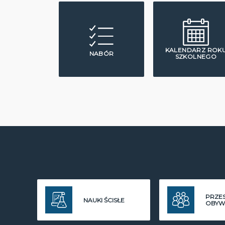
KALENDARZ ROK
NABÓR
SZKOLNEGO
PRZE
NAUKI ŚCISŁE
OBYW