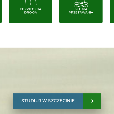
BEZPIECZNA
SZTUKA
DROGA
PRZETRWANIA
STUDIUJ W SZCZECINIE