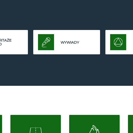
RTAŻE
WYWIADY
O