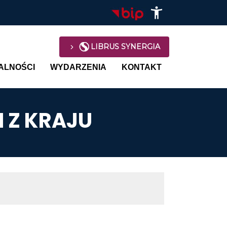
LIBRUS SYNERGIA
avigation
ALNOŚCI
WYDARZENIA
KONTAKT
 Z KRAJU