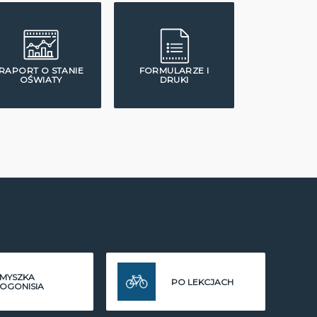
RAPORT O STANIE
FORMULARZE I
OŚWIATY
DRUKI
MYSZKA
PO LEKCJACH
OGONISIA