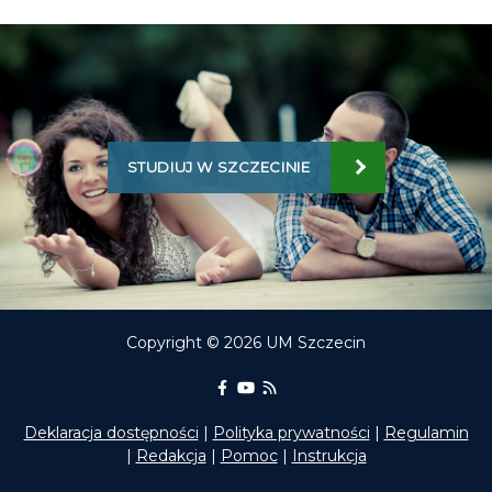
STUDIUJ W SZCZECINIE
Copyright © 2026 UM Szczecin
Portal Edukacyjny na Facebooku
kanał Youtube Portalu Edukac
RSS aktualności Portalu E
Deklaracja dostępności
|
Polityka prywatności
|
Regulamin
|
Redakcja
|
Pomoc
|
Instrukcja