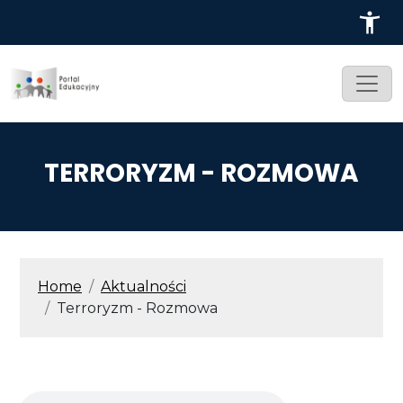
Przejdź do treści
TERRORYZM - ROZMOWA
ŚCIEŻKA NAWIGACYJNA
Home
Aktualności
Terroryzm - Rozmowa
Audio file