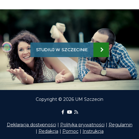
STUDIUJ W SZCZECINIE
Copyright © 2026 UM Szczecin
Portal Edukacyjny na Facebooku
kanał Youtube Portalu Edukac
RSS aktualności Portalu E
Deklaracja dostępności
|
Polityka prywatności
|
Regulamin
|
Redakcja
|
Pomoc
|
Instrukcja