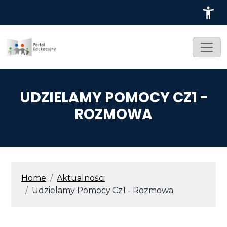
Przejdź do treści
UDZIELAMY POMOCY CZ1 -
ROZMOWA
ŚCIEŻKA NAWIGACYJNA
Home
Aktualności
Udzielamy Pomocy Cz1 - Rozmowa