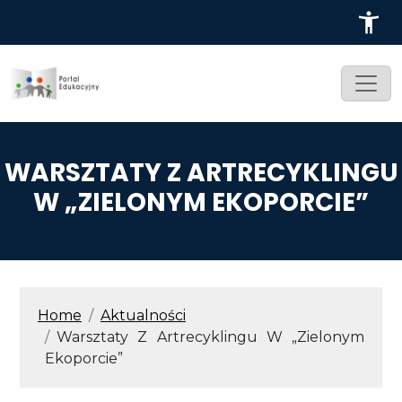
Przejdź do treści
WARSZTATY Z ARTRECYKLINGU
W „ZIELONYM EKOPORCIE”
ŚCIEŻKA NAWIGACYJNA
Home
Aktualności
Warsztaty Z Artrecyklingu W „Zielonym
Ekoporcie”