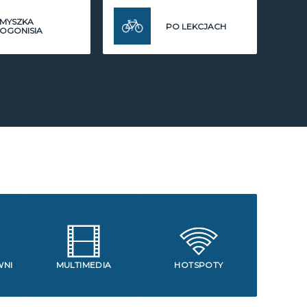
MYSZKA
PO LEKCJACH
OGONISIA
WNI
MULTIMEDIA
HOTSPOTY