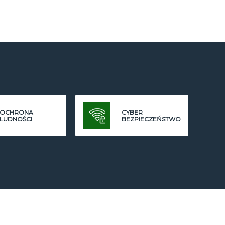
OCHRONA
CYBER
LUDNOŚCI
BEZPIECZEŃSTWO