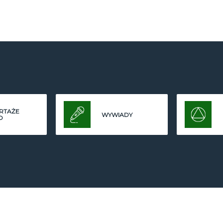
RTAŻE
WYWIADY
O