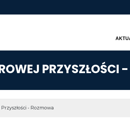
Main n
AKTU
FROWEJ PRZYSZŁOŚCI 
AWIGACYJNA
 Przyszłości - Rozmowa