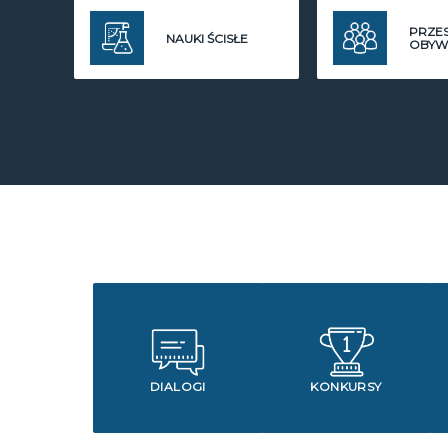
PRZE
NAUKI ŚCISŁE
OBYW
DIALOGI
KONKURSY