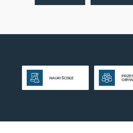
PRZE
NAUKI ŚCISŁE
OBYW