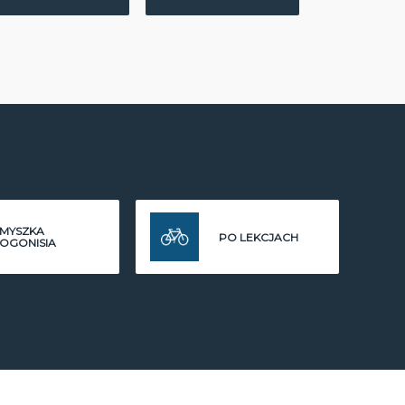
MYSZKA
PO LEKCJACH
OGONISIA