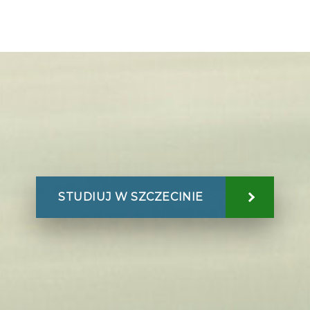
STUDIUJ W SZCZECINIE