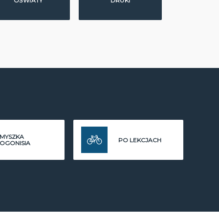
OŚWIATY
DRUKI
MYSZKA
PO LEKCJACH
OGONISIA