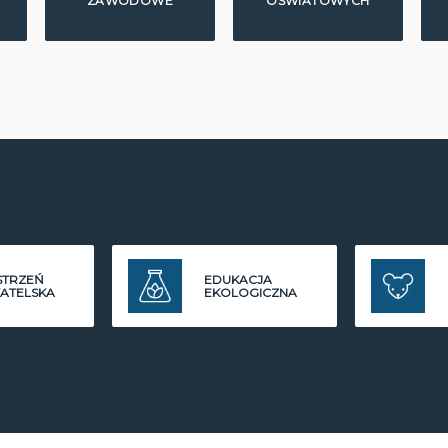
ZAWODOWE
OŚWIATOWYCH
STRZEŃ
EDUKACJA
ATELSKA
EKOLOGICZNA