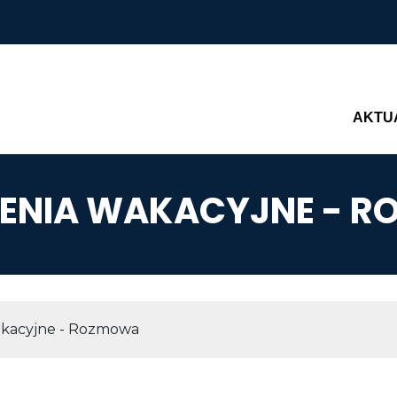
Main n
AKTU
ENIA WAKACYJNE - 
AWIGACYJNA
akacyjne - Rozmowa