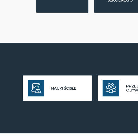
SZKOLNEGO
PRZE
NAUKI ŚCISŁE
OBYW