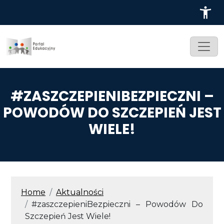
Przejdź do treści
#ZASZCZEPIENIBEZPIECZNI –
POWODÓW DO SZCZEPIEŃ JEST
WIELE!
ŚCIEŻKA NAWIGACYJNA
Home
Aktualności
#zaszczepieniBezpieczni – Powodów Do
Szczepień Jest Wiele!