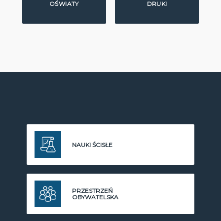
OŚWIATY
DRUKI
NAUKI ŚCISŁE
PRZESTRZEŃ
OBYWATELSKA