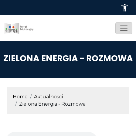
Przejdź do treści
ZIELONA ENERGIA - ROZMOWA
ŚCIEŻKA NAWIGACYJNA
Home
Aktualności
Zielona Energia - Rozmowa
Audio file