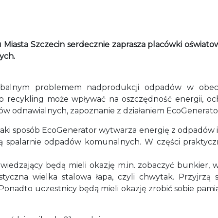
Miasta Szczecin serdecznie zaprasza placówki oświato
ych.
obalnym problemem nadprodukcji odpadów w obecn
sób recykling może wpływać na oszczędność energii, oc
ów odnawialnych, zapoznanie z działaniem EcoGenerato
jaki sposób EcoGenerator wytwarza energię z odpadów i 
ą spalarnie odpadów komunalnych. W części praktycz
dwiedzający będą mieli okazję m.in. zobaczyć bunkier,
tyczna wielka stalowa łapa, czyli chwytak. Przyjrzą 
. Ponadto uczestnicy będą mieli okazję zrobić sobie p