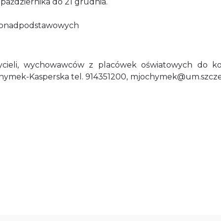
października do 21 grudnia.
 Ponadpodstawowych
ycieli, wychowawców z placówek oświatowych do koo
chymek-Kasperska tel. 914351200, mjochymek@um.szczec