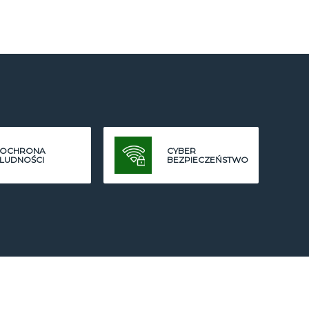
OCHRONA
CYBER
LUDNOŚCI
BEZPIECZEŃSTWO