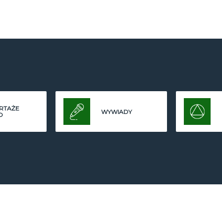
RTAŻE
WYWIADY
O