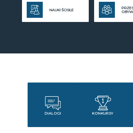
PRZE
NAUKI ŚCISŁE
OBYW
DIALOGI
KONKURSY