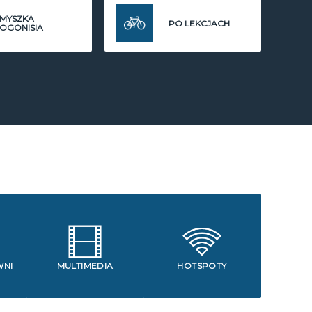
MYSZKA
PO LEKCJACH
OGONISIA
WNI
MULTIMEDIA
HOTSPOTY