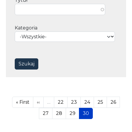
Tytuł
Kategoria
Stronicowanie
Pierwsza strona
Poprzednia strona
Page
Page
Page
Page
Page
« First
‹‹
…
22
23
24
25
26
Page
Page
Page
Page
27
28
29
30