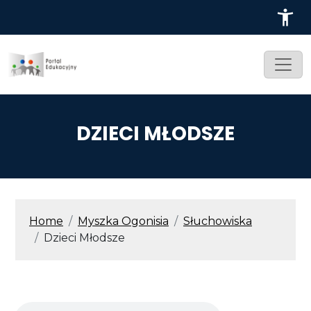
Przejdź do treści
DZIECI MŁODSZE
ŚCIEŻKA NAWIGACYJNA
Home
Myszka Ogonisia
Słuchowiska
Dzieci Młodsze
Audio file