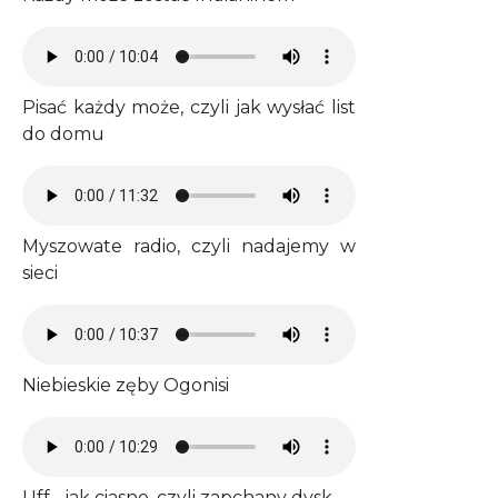
Audio file
Pisać każdy może, czyli jak wysłać list
do domu
Audio file
Myszowate radio, czyli nadajemy w
sieci
Audio file
Niebieskie zęby Ogonisi
Audio file
Uff... jak ciasno, czyli zapchany dysk