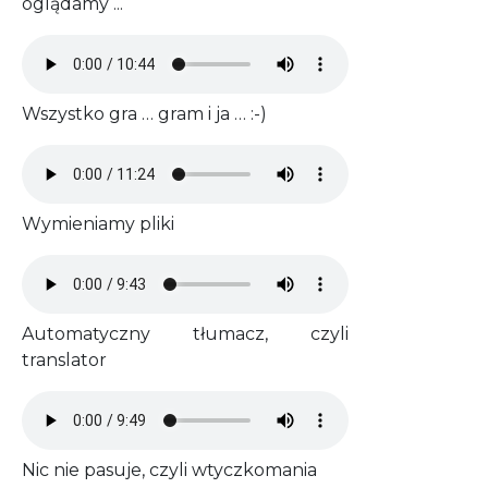
oglądamy ...
Audio file
Wszystko gra … gram i ja … :-)
Audio file
Wymieniamy pliki
Audio file
Automatyczny tłumacz, czyli
translator
Audio file
Nic nie pasuje, czyli wtyczkomania