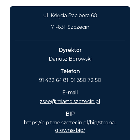
ul. Księcia Racibora 60
71-631
Szczecin
Dyrektor
Dariusz Borowski
Telefon
91 422 64 81, 91 350 72 50
E-mail
zsee@miasto.szczecin.pl
BIP
https://bip.tme.szczecin.pl/bip/strona-
glowna-bip/