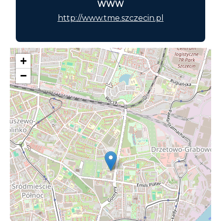
WWW
http://www.tme.szczecin.pl
+
−