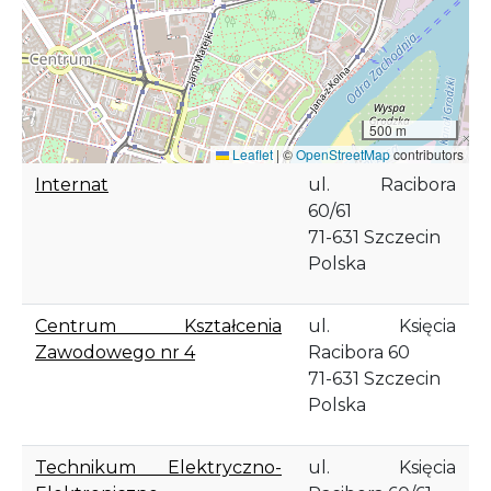
500 m
Leaflet
|
©
OpenStreetMap
contributors
Internat
ul. Racibora
60/61
71-631
Szczecin
Polska
Centrum Kształcenia
ul. Księcia
Zawodowego nr 4
Racibora 60
71-631
Szczecin
Polska
Technikum Elektryczno-
ul. Księcia