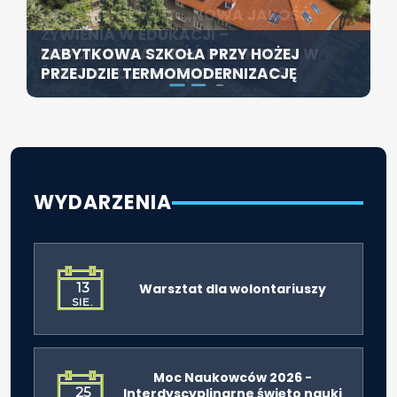
KONFERENCJA PT. „NOWA JAKOŚĆ
SZCZECIN ROZWIJA EDUKACJĘ
ŻYWIENIA W EDUKACJI –
WŁĄCZAJĄCĄ - NOWE
ZABYTKOWA SZKOŁA PRZY HOŻEJ
ODPOWIEDZIALNOŚĆ DYREKTORA W
SPECJALISTYCZNE CENTRUM
PRZEJDZIE TERMOMODERNIZACJĘ
ŚWIETLE ROZPORZĄDZENIA 2026”
ROZPOCZYNA DZIAŁALNOŚĆ
WYDARZENIA
13
Warsztat dla wolontariuszy
SIE.
Moc Naukowców 2026 -
25
Interdyscyplinarne święto nauki