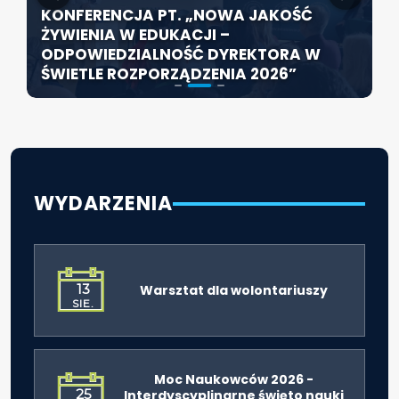
KONFERENCJA PT. „NOWA JAKOŚĆ
SZCZECIN ROZWIJA EDUKACJĘ
ŻYWIENIA W EDUKACJI –
WŁĄCZAJĄCĄ - NOWE
ZABYTKOWA SZKOŁA PRZY HOŻEJ
ODPOWIEDZIALNOŚĆ DYREKTORA W
SPECJALISTYCZNE CENTRUM
PRZEJDZIE TERMOMODERNIZACJĘ
ŚWIETLE ROZPORZĄDZENIA 2026”
ROZPOCZYNA DZIAŁALNOŚĆ
WYDARZENIA
13
Warsztat dla wolontariuszy
SIE.
Moc Naukowców 2026 -
25
Interdyscyplinarne święto nauki