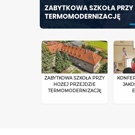
ZABYTKOWA SZKOŁA PRZY 
ODPOWIEDZIALNOŚĆ DYRE
SZCZECIN ROZWIJA EDUK
TERMOMODERNIZACJĘ
ROZPORZĄDZENIA 2026”
SPECJALISTYCZNE CENTR
ZABYTKOWA SZKOŁA PRZY
KONFER
HOŻEJ PRZEJDZIE
JAKO
TERMOMODERNIZACJĘ
E