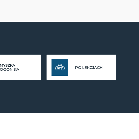
MYSZKA
PO LEKCJACH
OGONISIA