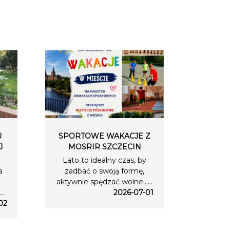
U
SPORTOWE WAKACJE Z
J
MOSRIR SZCZECIN
Lato to idealny czas, by
a
zadbać o swoją formę,
aktywnie spędzać wolne…...
..
2026-07-01
02