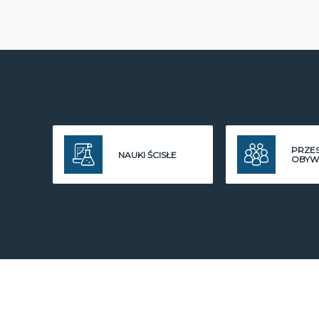
PRZE
NAUKI ŚCISŁE
OBYW