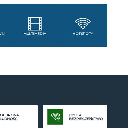
WNI
MULTIMEDIA
HOTSPOTY
OCHRONA
CYBER
LUDNOŚCI
BEZPIECZEŃSTWO