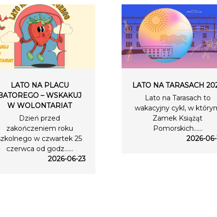
LATO NA PLACU
LATO NA TARASACH 20
BATOREGO – WSKAKUJ
Lato na Tarasach to
W WOLONTARIAT
wakacyjny cykl, w który
Dzień przed
Zamek Książąt
zakończeniem roku
Pomorskich…...
szkolnego w czwartek 25
2026-06-
czerwca od godz…...
2026-06-23