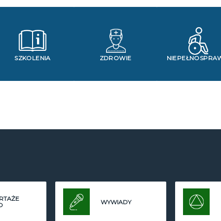
SZKOLENIA
ZDROWIE
NIEPEŁNOSPRA
RTAŻE
WYWIADY
O