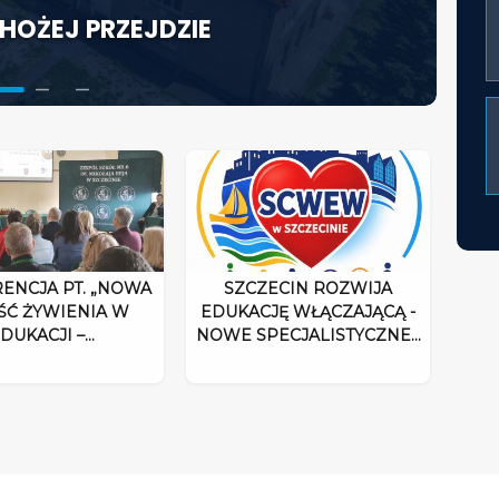
HOŻEJ PRZEJDZIE
KTORA W ŚWIETLE
ACJĘ WŁĄCZAJĄCĄ - NOWE
UM ROZPOCZYNA DZIAŁALNOŚĆ
ENCJA PT. „NOWA
SZCZECIN ROZWIJA
ŚĆ ŻYWIENIA W
EDUKACJĘ WŁĄCZAJĄCĄ -
DUKACJI –…
NOWE SPECJALISTYCZNE…