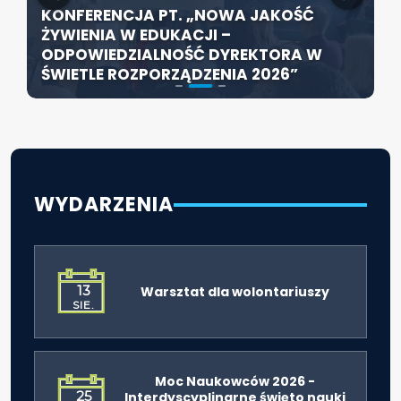
KONFERENCJA PT. „NOWA JAKOŚĆ
SZCZECIN ROZWIJA EDUKACJĘ
ŻYWIENIA W EDUKACJI –
WŁĄCZAJĄCĄ - NOWE
ZABYTKOWA SZKOŁA PRZY HOŻEJ
ODPOWIEDZIALNOŚĆ DYREKTORA W
SPECJALISTYCZNE CENTRUM
PRZEJDZIE TERMOMODERNIZACJĘ
ŚWIETLE ROZPORZĄDZENIA 2026”
ROZPOCZYNA DZIAŁALNOŚĆ
WYDARZENIA
13
Warsztat dla wolontariuszy
SIE.
Moc Naukowców 2026 -
25
Interdyscyplinarne święto nauki