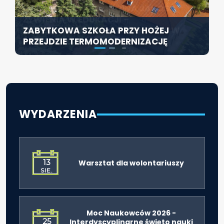
KONFERENCJA PT. „NOWA JAKOŚĆ
SZCZECIN ROZWIJA EDUKACJĘ
ŻYWIENIA W EDUKACJI –
WŁĄCZAJĄCĄ - NOWE
ZABYTKOWA SZKOŁA PRZY HOŻEJ
ODPOWIEDZIALNOŚĆ DYREKTORA W
SPECJALISTYCZNE CENTRUM
PRZEJDZIE TERMOMODERNIZACJĘ
ŚWIETLE ROZPORZĄDZENIA 2026”
ROZPOCZYNA DZIAŁALNOŚĆ
WYDARZENIA
13
Warsztat dla wolontariuszy
SIE.
Moc Naukowców 2026 -
25
Interdyscyplinarne święto nauki