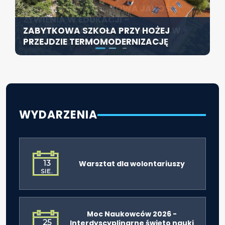
KONFERENCJA PT. „NOWA JAKOŚĆ
SZCZECIN ROZWIJA EDUKACJĘ
ŻYWIENIA W EDUKACJI –
WŁĄCZAJĄCĄ - NOWE
ZABYTKOWA SZKOŁA PRZY HOŻEJ
ODPOWIEDZIALNOŚĆ DYREKTORA W
SPECJALISTYCZNE CENTRUM
PRZEJDZIE TERMOMODERNIZACJĘ
ŚWIETLE ROZPORZĄDZENIA 2026”
ROZPOCZYNA DZIAŁALNOŚĆ
WYDARZENIA
13
Warsztat dla wolontariuszy
SIE.
Moc Naukowców 2026 -
25
Interdyscyplinarne święto nauki