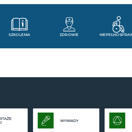
SZKOLENIA
ZDROWIE
NIEPEŁNOSPRA
RTAŻE
WYWIADY
O