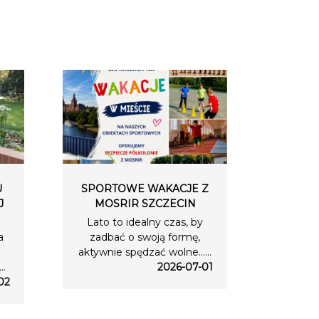
U
SPORTOWE WAKACJE Z
J
MOSRIR SZCZECIN
Lato to idealny czas, by
a
zadbać o swoją formę,
aktywnie spędzać wolne…...
..
2026-07-01
02