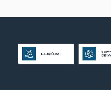
PRZE
NAUKI ŚCISŁE
OBYW