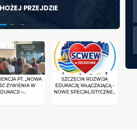
HOŻEJ PRZEJDZIE
KTORA W ŚWIETLE
ACJĘ WŁĄCZAJĄCĄ - NOWE
UM ROZPOCZYNA DZIAŁALNOŚĆ
ENCJA PT. „NOWA
SZCZECIN ROZWIJA
ŚĆ ŻYWIENIA W
EDUKACJĘ WŁĄCZAJĄCĄ -
DUKACJI –…
NOWE SPECJALISTYCZNE…