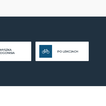
MYSZKA
PO LEKCJACH
OGONISIA