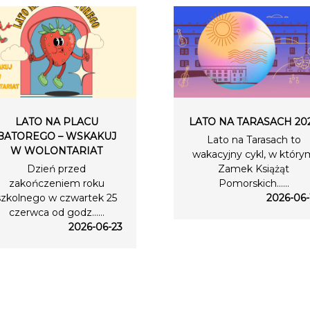
LATO NA PLACU
LATO NA TARASACH 20
BATOREGO – WSKAKUJ
Lato na Tarasach to
W WOLONTARIAT
wakacyjny cykl, w który
Dzień przed
Zamek Książąt
zakończeniem roku
Pomorskich…...
szkolnego w czwartek 25
2026-06-
czerwca od godz…...
2026-06-23