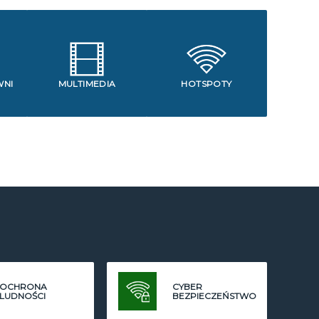
WNI
MULTIMEDIA
HOTSPOTY
OCHRONA
CYBER
LUDNOŚCI
BEZPIECZEŃSTWO