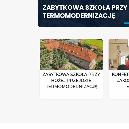
ZABYTKOWA SZKOŁA PRZY 
ODPOWIEDZIALNOŚĆ DYRE
SZCZECIN ROZWIJA EDUK
TERMOMODERNIZACJĘ
ROZPORZĄDZENIA 2026”
SPECJALISTYCZNE CENTR
ZABYTKOWA SZKOŁA PRZY
KONFER
HOŻEJ PRZEJDZIE
JAKO
TERMOMODERNIZACJĘ
E