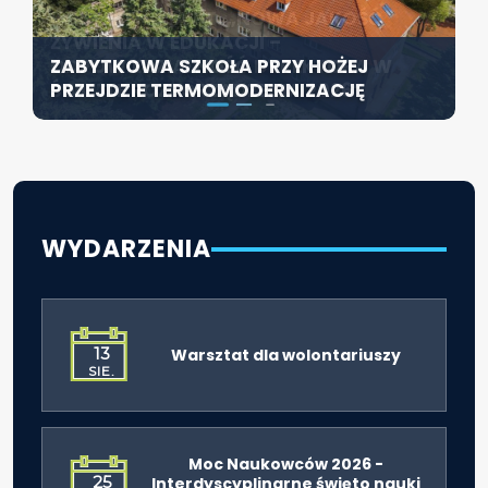
KONFERENCJA PT. „NOWA JAKOŚĆ
SZCZECIN ROZWIJA EDUKACJĘ
ŻYWIENIA W EDUKACJI –
WŁĄCZAJĄCĄ - NOWE
ZABYTKOWA SZKOŁA PRZY HOŻEJ
ODPOWIEDZIALNOŚĆ DYREKTORA W
SPECJALISTYCZNE CENTRUM
PRZEJDZIE TERMOMODERNIZACJĘ
ŚWIETLE ROZPORZĄDZENIA 2026”
ROZPOCZYNA DZIAŁALNOŚĆ
WYDARZENIA
13
Warsztat dla wolontariuszy
SIE.
Moc Naukowców 2026 -
25
Interdyscyplinarne święto nauki