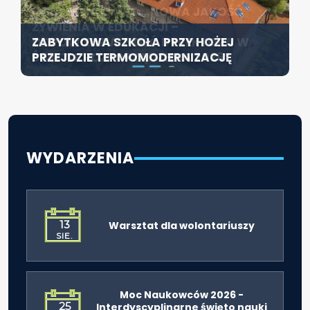
KONFERENCJA PT. „NOWA JAKOŚĆ
SZCZECIN ROZWIJA EDUKACJĘ
ŻYWIENIA W EDUKACJI –
WŁĄCZAJĄCĄ - NOWE
ZABYTKOWA SZKOŁA PRZY HOŻEJ
ODPOWIEDZIALNOŚĆ DYREKTORA W
SPECJALISTYCZNE CENTRUM
PRZEJDZIE TERMOMODERNIZACJĘ
ŚWIETLE ROZPORZĄDZENIA 2026”
ROZPOCZYNA DZIAŁALNOŚĆ
WYDARZENIA
13
Warsztat dla wolontariuszy
SIE.
Moc Naukowców 2026 -
25
Interdyscyplinarne święto nauki