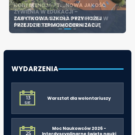
KONFERENCJA PT. „NOWA JAKOŚĆ
SZCZECIN ROZWIJA EDUKACJĘ
ŻYWIENIA W EDUKACJI –
WŁĄCZAJĄCĄ - NOWE
ZABYTKOWA SZKOŁA PRZY HOŻEJ
ODPOWIEDZIALNOŚĆ DYREKTORA W
SPECJALISTYCZNE CENTRUM
PRZEJDZIE TERMOMODERNIZACJĘ
ŚWIETLE ROZPORZĄDZENIA 2026”
ROZPOCZYNA DZIAŁALNOŚĆ
WYDARZENIA
13
Warsztat dla wolontariuszy
SIE.
Moc Naukowców 2026 -
25
Interdyscyplinarne święto nauki