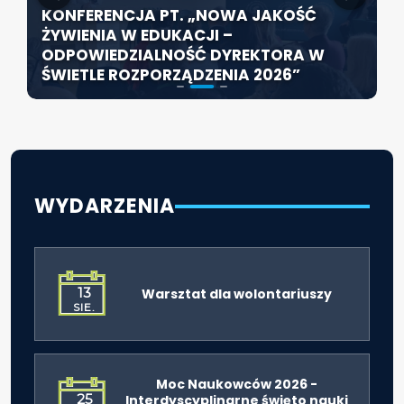
KONFERENCJA PT. „NOWA JAKOŚĆ
SZCZECIN ROZWIJA EDUKACJĘ
ŻYWIENIA W EDUKACJI –
WŁĄCZAJĄCĄ - NOWE
ZABYTKOWA SZKOŁA PRZY HOŻEJ
ODPOWIEDZIALNOŚĆ DYREKTORA W
SPECJALISTYCZNE CENTRUM
PRZEJDZIE TERMOMODERNIZACJĘ
ŚWIETLE ROZPORZĄDZENIA 2026”
ROZPOCZYNA DZIAŁALNOŚĆ
WYDARZENIA
13
Warsztat dla wolontariuszy
SIE.
Moc Naukowców 2026 -
25
Interdyscyplinarne święto nauki