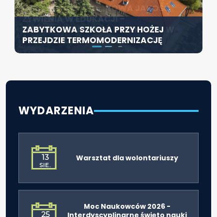
KONFERENCJA PT. „NOWA JAKOŚĆ
SZCZECIN ROZWIJA EDUKACJĘ
ŻYWIENIA W EDUKACJI –
WŁĄCZAJĄCĄ - NOWE
ZABYTKOWA SZKOŁA PRZY HOŻEJ
ODPOWIEDZIALNOŚĆ DYREKTORA W
SPECJALISTYCZNE CENTRUM
PRZEJDZIE TERMOMODERNIZACJĘ
ŚWIETLE ROZPORZĄDZENIA 2026”
ROZPOCZYNA DZIAŁALNOŚĆ
WYDARZENIA
13
Warsztat dla wolontariuszy
SIE.
Moc Naukowców 2026 -
25
Interdyscyplinarne święto nauki