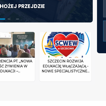
HOŻEJ PRZEJDZIE
KTORA W ŚWIETLE
ACJĘ WŁĄCZAJĄCĄ - NOWE
UM ROZPOCZYNA DZIAŁALNOŚĆ
ENCJA PT. „NOWA
SZCZECIN ROZWIJA
ŚĆ ŻYWIENIA W
EDUKACJĘ WŁĄCZAJĄCĄ -
DUKACJI –…
NOWE SPECJALISTYCZNE…