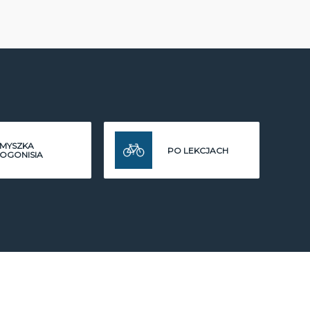
MYSZKA
PO LEKCJACH
OGONISIA