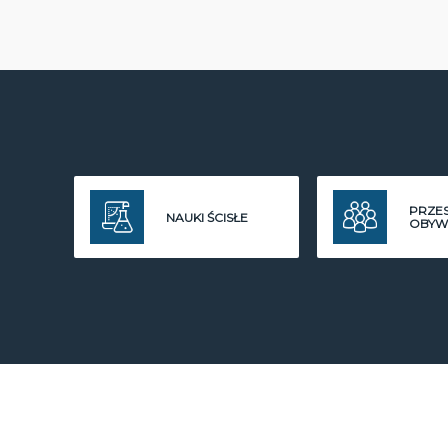
PRZE
NAUKI ŚCISŁE
OBYW