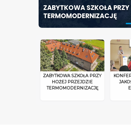
ZABYTKOWA SZKOŁA PRZY 
ODPOWIEDZIALNOŚĆ DYRE
SZCZECIN ROZWIJA EDUK
TERMOMODERNIZACJĘ
ROZPORZĄDZENIA 2026”
SPECJALISTYCZNE CENTR
ZABYTKOWA SZKOŁA PRZY
KONFER
HOŻEJ PRZEJDZIE
JAKO
TERMOMODERNIZACJĘ
E