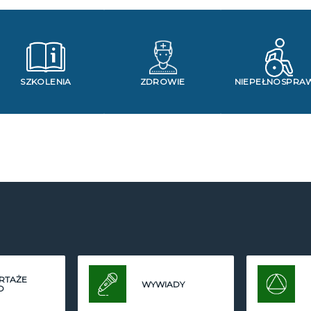
SZKOLENIA
ZDROWIE
NIEPEŁNOSPRA
RTAŻE
WYWIADY
O