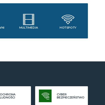
WNI
MULTIMEDIA
HOTSPOTY
OCHRONA
CYBER
LUDNOŚCI
BEZPIECZEŃSTWO