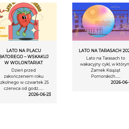
LATO NA PLACU
LATO NA TARASACH 20
BATOREGO – WSKAKUJ
Lato na Tarasach to
W WOLONTARIAT
wakacyjny cykl, w który
Dzień przed
Zamek Książąt
zakończeniem roku
Pomorskich…...
szkolnego w czwartek 25
2026-06-
czerwca od godz…...
2026-06-23