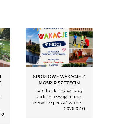
U
SPORTOWE WAKACJE Z
J
MOSRIR SZCZECIN
Lato to idealny czas, by
a
zadbać o swoją formę,
aktywnie spędzać wolne…...
..
2026-07-01
02