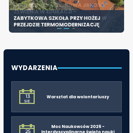
KONFERENCJA PT. „NOWA JAKOŚĆ
SZCZECIN ROZWIJA EDUKACJĘ
ŻYWIENIA W EDUKACJI –
WŁĄCZAJĄCĄ - NOWE
ZABYTKOWA SZKOŁA PRZY HOŻEJ
ODPOWIEDZIALNOŚĆ DYREKTORA W
SPECJALISTYCZNE CENTRUM
PRZEJDZIE TERMOMODERNIZACJĘ
ŚWIETLE ROZPORZĄDZENIA 2026”
ROZPOCZYNA DZIAŁALNOŚĆ
WYDARZENIA
13
Warsztat dla wolontariuszy
SIE.
Moc Naukowców 2026 -
25
Interdyscyplinarne święto nauki