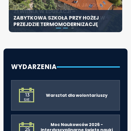
KONFERENCJA PT. „NOWA JAKOŚĆ
SZCZECIN ROZWIJA EDUKACJĘ
ŻYWIENIA W EDUKACJI –
WŁĄCZAJĄCĄ - NOWE
ZABYTKOWA SZKOŁA PRZY HOŻEJ
ODPOWIEDZIALNOŚĆ DYREKTORA W
SPECJALISTYCZNE CENTRUM
PRZEJDZIE TERMOMODERNIZACJĘ
ŚWIETLE ROZPORZĄDZENIA 2026”
ROZPOCZYNA DZIAŁALNOŚĆ
WYDARZENIA
13
Warsztat dla wolontariuszy
SIE.
Moc Naukowców 2026 -
25
Interdyscyplinarne święto nauki