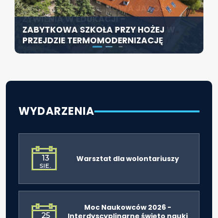
KONFERENCJA PT. „NOWA JAKOŚĆ
SZCZECIN ROZWIJA EDUKACJĘ
ŻYWIENIA W EDUKACJI –
WŁĄCZAJĄCĄ - NOWE
ZABYTKOWA SZKOŁA PRZY HOŻEJ
ODPOWIEDZIALNOŚĆ DYREKTORA W
SPECJALISTYCZNE CENTRUM
PRZEJDZIE TERMOMODERNIZACJĘ
ŚWIETLE ROZPORZĄDZENIA 2026”
ROZPOCZYNA DZIAŁALNOŚĆ
WYDARZENIA
13
Warsztat dla wolontariuszy
SIE.
Moc Naukowców 2026 -
25
Interdyscyplinarne święto nauki