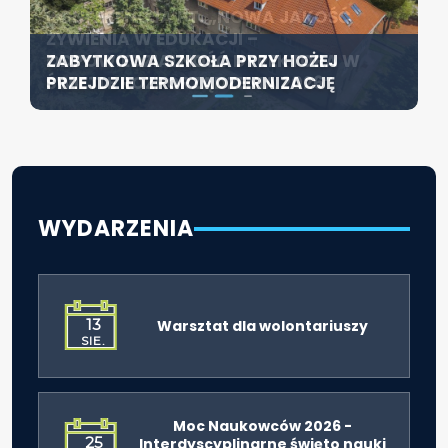
KONFERENCJA PT. „NOWA JAKOŚĆ
SZCZECIN ROZWIJA EDUKACJĘ
ŻYWIENIA W EDUKACJI –
WŁĄCZAJĄCĄ - NOWE
ZABYTKOWA SZKOŁA PRZY HOŻEJ
ODPOWIEDZIALNOŚĆ DYREKTORA W
SPECJALISTYCZNE CENTRUM
PRZEJDZIE TERMOMODERNIZACJĘ
ŚWIETLE ROZPORZĄDZENIA 2026”
ROZPOCZYNA DZIAŁALNOŚĆ
WYDARZENIA
13
Warsztat dla wolontariuszy
SIE.
Moc Naukowców 2026 -
25
Interdyscyplinarne święto nauki