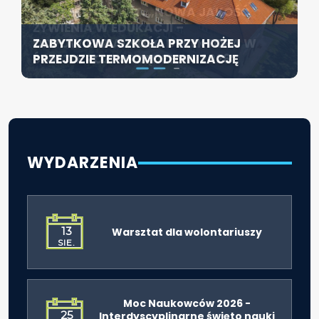
KONFERENCJA PT. „NOWA JAKOŚĆ
SZCZECIN ROZWIJA EDUKACJĘ
ŻYWIENIA W EDUKACJI –
WŁĄCZAJĄCĄ - NOWE
ZABYTKOWA SZKOŁA PRZY HOŻEJ
ODPOWIEDZIALNOŚĆ DYREKTORA W
SPECJALISTYCZNE CENTRUM
PRZEJDZIE TERMOMODERNIZACJĘ
ŚWIETLE ROZPORZĄDZENIA 2026”
ROZPOCZYNA DZIAŁALNOŚĆ
WYDARZENIA
13
Warsztat dla wolontariuszy
SIE.
Moc Naukowców 2026 -
25
Interdyscyplinarne święto nauki