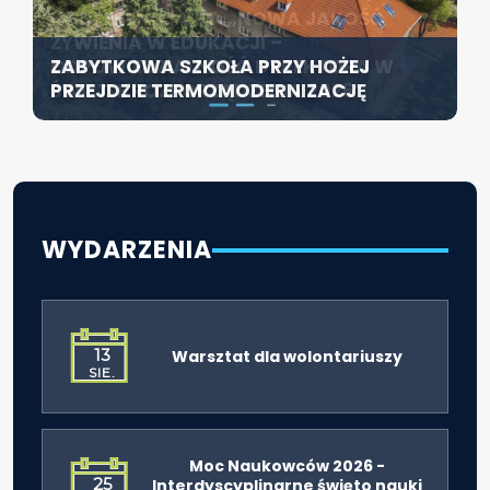
KONFERENCJA PT. „NOWA JAKOŚĆ
SZCZECIN ROZWIJA EDUKACJĘ
ŻYWIENIA W EDUKACJI –
WŁĄCZAJĄCĄ - NOWE
ZABYTKOWA SZKOŁA PRZY HOŻEJ
ODPOWIEDZIALNOŚĆ DYREKTORA W
SPECJALISTYCZNE CENTRUM
PRZEJDZIE TERMOMODERNIZACJĘ
ŚWIETLE ROZPORZĄDZENIA 2026”
ROZPOCZYNA DZIAŁALNOŚĆ
WYDARZENIA
13
Warsztat dla wolontariuszy
SIE.
Moc Naukowców 2026 -
25
Interdyscyplinarne święto nauki