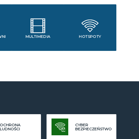
WNI
MULTIMEDIA
HOTSPOTY
OCHRONA
CYBER
LUDNOŚCI
BEZPIECZEŃSTWO