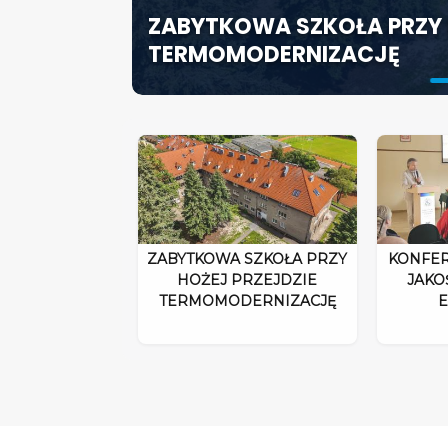
ZABYTKOWA SZKOŁA PRZY 
ODPOWIEDZIALNOŚĆ DYRE
SZCZECIN ROZWIJA EDUK
TERMOMODERNIZACJĘ
ROZPORZĄDZENIA 2026”
SPECJALISTYCZNE CENTR
ZABYTKOWA SZKOŁA PRZY
KONFER
HOŻEJ PRZEJDZIE
JAKO
TERMOMODERNIZACJĘ
E