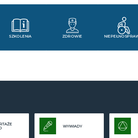
SZKOLENIA
ZDROWIE
NIEPEŁNOSPRA
RTAŻE
WYWIADY
O