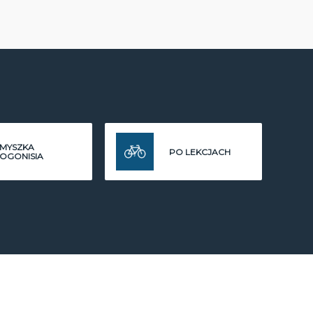
MYSZKA
PO LEKCJACH
OGONISIA