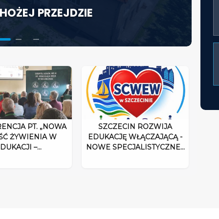
HOŻEJ PRZEJDZIE
KTORA W ŚWIETLE
ACJĘ WŁĄCZAJĄCĄ - NOWE
UM ROZPOCZYNA DZIAŁALNOŚĆ
ENCJA PT. „NOWA
SZCZECIN ROZWIJA
ŚĆ ŻYWIENIA W
EDUKACJĘ WŁĄCZAJĄCĄ -
DUKACJI –…
NOWE SPECJALISTYCZNE…