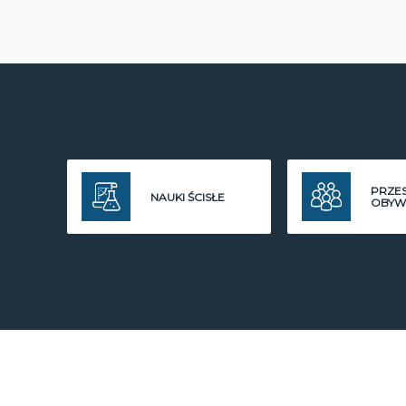
PRZE
NAUKI ŚCISŁE
OBYW