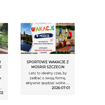
U
SPORTOWE WAKACJE Z
J
MOSRIR SZCZECIN
Lato to idealny czas, by
a
zadbać o swoją formę,
aktywnie spędzać wolne…...
..
2026-07-01
02