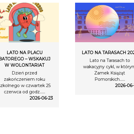
LATO NA PLACU
LATO NA TARASACH 20
BATOREGO – WSKAKUJ
Lato na Tarasach to
W WOLONTARIAT
wakacyjny cykl, w który
Dzień przed
Zamek Książąt
zakończeniem roku
Pomorskich…...
szkolnego w czwartek 25
2026-06-
czerwca od godz…...
2026-06-23