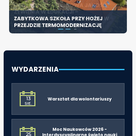
KONFERENCJA PT. „NOWA JAKOŚĆ
SZCZECIN ROZWIJA EDUKACJĘ
ŻYWIENIA W EDUKACJI –
WŁĄCZAJĄCĄ - NOWE
ZABYTKOWA SZKOŁA PRZY HOŻEJ
ODPOWIEDZIALNOŚĆ DYREKTORA W
SPECJALISTYCZNE CENTRUM
PRZEJDZIE TERMOMODERNIZACJĘ
ŚWIETLE ROZPORZĄDZENIA 2026”
ROZPOCZYNA DZIAŁALNOŚĆ
WYDARZENIA
13
Warsztat dla wolontariuszy
SIE.
Moc Naukowców 2026 -
25
Interdyscyplinarne święto nauki