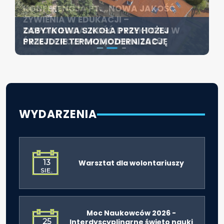
KONFERENCJA PT. „NOWA JAKOŚĆ
SZCZECIN ROZWIJA EDUKACJĘ
ŻYWIENIA W EDUKACJI –
WŁĄCZAJĄCĄ - NOWE
ZABYTKOWA SZKOŁA PRZY HOŻEJ
ODPOWIEDZIALNOŚĆ DYREKTORA W
SPECJALISTYCZNE CENTRUM
PRZEJDZIE TERMOMODERNIZACJĘ
ŚWIETLE ROZPORZĄDZENIA 2026”
ROZPOCZYNA DZIAŁALNOŚĆ
WYDARZENIA
13
Warsztat dla wolontariuszy
SIE.
Moc Naukowców 2026 -
25
Interdyscyplinarne święto nauki